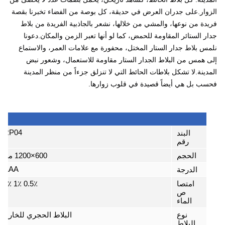
الزوار.على جدران العرض في حديقة، كل بوصة من الفضاء تخبرنا بقصة 
فريدة من نوعها، والمشي من خلالها، نشعر بالجاذبية الفريدة من بلاط 
جدار الستائر المقاومة للحمض، كما لو أنها تعبر الزمن والمكان.دعونا 
نلمس بلاط جدار الستار المختل، محفورة مع علامات العمر، والاستماع 
إلى همس من البلاط الجدار الستار مقاومة للاستعمال، وشعور نبض 
المدينة.لا تشكل بلاطات الحائط التي لا تنزلق جزءاً من منظر المدينة 
فحسب بل هي أيضاً قصيدة في قلوب زوارها.
RP04
البند
رقم
الحجم
600×1200 مم
AAA
الدرجة
امتصا
0.5٪ 1٪ 3٪
ص
الماء
نوع
البلاط الحجري للخارج
البلاط