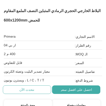
البلاط الخارجي الحجري الرمادي المتباين النصف الملمع المقاوم
للحمض 600x1200mm
Primera
الاسم التجاري:
ار بي 04
رقم الطراز:
400 م 2
الـ MOQ:
قابل للتفاوض
السعر:
معيار تصدير البليت وتعبئة الكرتون
تفاصيل التعبئة:
L / C ، T / T ، ويسترن يونيون
شروط الدفع:
احصل على افضل سعر
نتحدث الآن
معلومات مفصلة
وصف المنتج