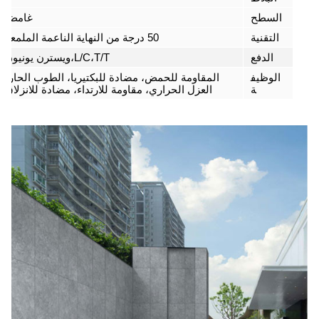
السطح
غامض
التقنية
50 درجة من النهاية الناعمة الملمعة
الدفع
L/C،T/T،ويسترن يونيون
الوظيف
المقاومة للحمض، مضادة للبكتيريا، الطوب الحار،
ة
العزل الحراري، مقاومة للارتداء، مضادة للانزلاق