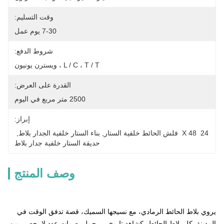
وقت التسليم:
7-30 يوم عمل
شروط الدفع:
L / C ، T / T ، ويسترن يونيون
القدرة على العرض:
2500 متر مربع في اليوم
إبراز:
24  X 48  فلش الحائط خلفية الستار
, 
بناء الستار خلفية الجدار بلاط
, 
حديقة الستار خلفية جدار بلاط
وصف المنتج
يروي بلاط الحائط الرمادي، مع نسيجها السميك، قصة تدفق الوقت في 
المدينة. كل بلاط الحائط، كشاهد تاريخي، يحمل بصمات عدد لا يحصى من 