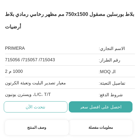
بلاط بورسلين مصقول 750x1500 مم مظهر رخامي رمادي بلاط
أرضيات
PRIMERA
الاسم التجاري:
715043/ 715057/ 715056
رقم الطراز:
1000 م 2
الـ MOQ:
معيار تصدير البليت وتعبئة الكرتون
تفاصيل التعبئة:
L/C، T/T، ويسترن يونيون
شروط الدفع:
احصل على افضل سعر
نتحدث الآن
معلومات مفصلة
وصف المنتج