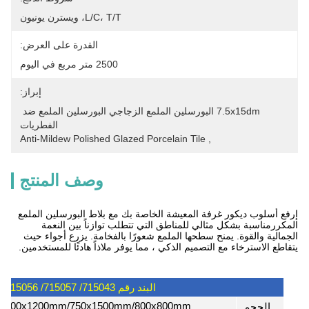
L/C، T/T، ويسترن يونيون
القدرة على العرض:
2500 متر مربع في اليوم
إبراز:
7.5x15dm البورسلين الملمع الزجاجي البورسلين الملمع ضد 
الفطريات
Anti-Mildew Polished Glazed Porcelain Tile
, 
وصف المنتج
إرفع أسلوب ديكور غرفة المعيشة الخاصة بك مع بلاط البورسلين الملمع
المكررمناسبة بشكل مثالي للمناطق التي تتطلب توازناً بين النعمة
الجمالية والقوة. يمنح سطحها الملمع شعورًا بالفخامة. يزرع أجواء حيث
يتقاطع الاسترخاء مع التصميم الذكي ، مما يوفر ملاذاً هادئًا للمستخدمين.
البند رقم 715043/ 715057/ 715056
600x1200mm/750x1500mm/800x800mm
الحجم