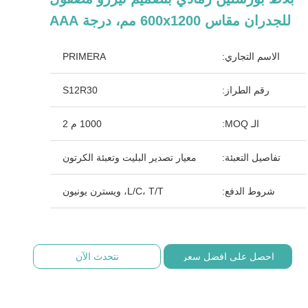
للجدران مقاس 600x1200 مم، درجة AAA
الاسم التجاري:
PRIMERA
رقم الطراز:
S12R30
الـ MOQ:
1000 م 2
تفاصيل التعبئة:
معيار تصدير البليت وتعبئة الكرتون
شروط الدفع:
L/C، T/T، ويسترن يونيون
احصل على افضل سعر
نتحدث الآن