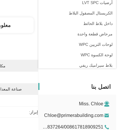
أرضيات LVT SPC
الكريستال المصقول البلاط
داخل بلاط الحائط
معلو
مرحاض قطعة واحدة
لوحات التزيين WPC
لوحة الكسوة WPC
بلاط سيراميك ريفي
مكان
اتصل بنا
صناعة المعدات
Miss. Chloe
إبراز:
Chloe@primerabuilding.com
008615103837264/008617818909251