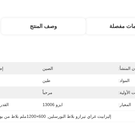
مات مفصلة
وصف المنتج
 المنشأ:
الصين
إص
المواد:
طين
 الأولية:
مرحباً
المعيار:
ايزو 13006
القدر
إليزابيث غراي تيرازو بلاط البورسلين
, 
600×1200ملم بلاط من بورسلين ترازو