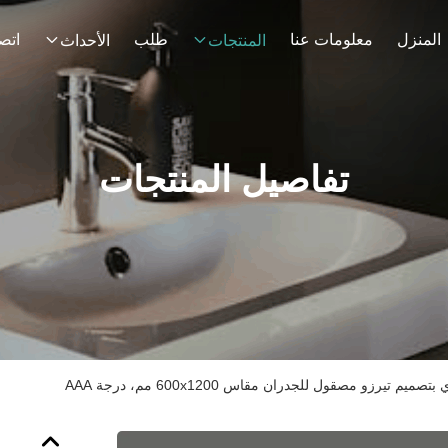
المنزل
معلومات عنا
طلب
اتصل
المنتجات
الأحداث
تفاصيل المنتجات
م تيرزو مصقول للجدران مقاس 600x1200 مم، درجة AAA