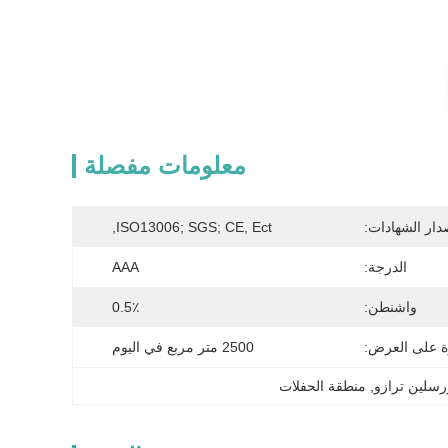
معلومات مفصلة
دار الشهادات:
ISO13006; SGS; CE, Ect,
الدرجة:
AAA
واشنطن:
0.5٪
ة على العرض:
2500 متر مربع في اليوم
, 
منطقة الحفلات