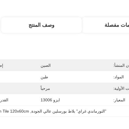
مات مفصلة
وصف المنتج
 المنشأ:
الصين
إص
المواد:
طين
 الأولية:
مرحباً
المعيار:
ايزو 13006
القدر
"النورماندي غراي" بلاط بورسلين عالي الجودة
, 
n Tile 120x60cm