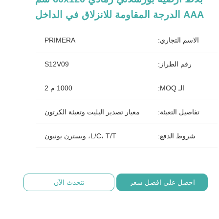
AAA الدرجة المقاومة للانزلاق في الداخل
الاسم التجاري:
PRIMERA
رقم الطراز:
S12V09
الـ MOQ:
1000 م 2
تفاصيل التعبئة:
معيار تصدير البليت وتعبئة الكرتون
شروط الدفع:
L/C، T/T، ويسترن يونيون
احصل على افضل سعر
نتحدث الآن