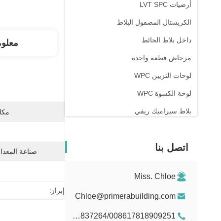
أرضيات LVT SPC
الكريستال المصقول البلاط
داخل بلاط الحائط
معلو
مرحاض قطعة واحدة
لوحات التزيين WPC
لوحة الكسوة WPC
بلاط سيراميك ريفي
مكان
اتصل بنا
صناعة المعدات
Miss. Chloe
إبراز:
Chloe@primerabuilding.com
008615103837264/008617818909251