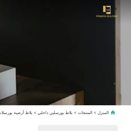
المنزل
>
المنتجات
>
بلاط بورسلين داخلي
>
بلاط أرضية بورسلاني رمادي 60x120 سم AAA الدرجة الم