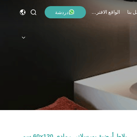
 بنا
الواقع الافتراضي
دردشة
بلاط أرضية بورسلاني رمادي 60x120 سم