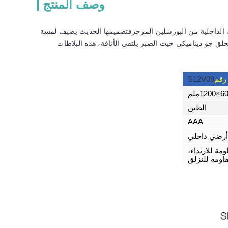
وصف المنتج
ت الداخلية من البورسلين المزخرفتصميمها الحديث يضيف لمسة
لق جو ديناميكي حيث الصبر يلتقي الأناقة، هذه البلاطات
 رقم
S12V09
120ملم
الطين
AAA
أرضي داخلي
مة للارتداء،
اومة للنزلق