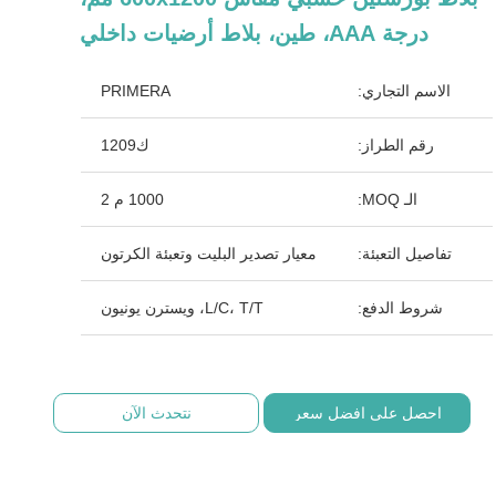
درجة AAA، طين، بلاط أرضيات داخلي
الاسم التجاري:
PRIMERA
رقم الطراز:
ك1209
الـ MOQ:
1000 م 2
تفاصيل التعبئة:
معيار تصدير البليت وتعبئة الكرتون
شروط الدفع:
L/C، T/T، ويسترن يونيون
احصل على افضل سعر
نتحدث الآن