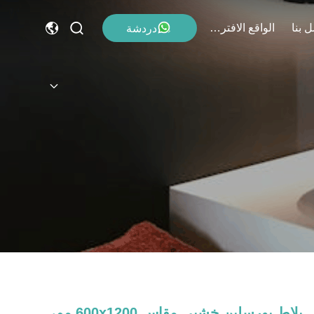
 بنا
الواقع الافتراضي
دردشة
بلاط بورسلين خشبي مقاس 600x1200 مم،