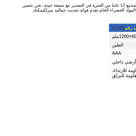
منزلك هو مكانك المريح، وهذه البلاطات الخشبية من البورسلين جاهزة لتحديث مساحتك مع تصاميم خاصةمع 12 عاما من الخبرة في التصدير مع سمعة جيدة، نحن نحسن
 المواد الخضراء الخام،تقدم فوائد تحديث جمالية منزلكيمكنك
ند رقم
K1209
120ملم
الطين
AAA
أرضي داخلي
مة للارتداء،
اومة للنزلق