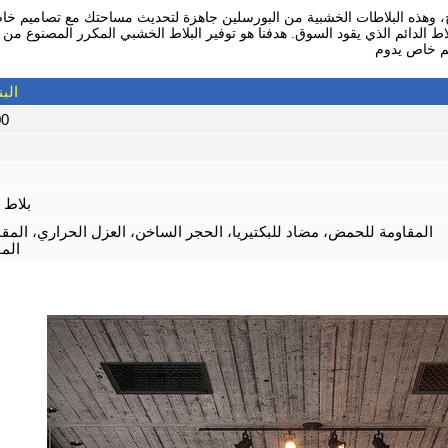
بلاط الدائم الذي يقود السوق. هدفنا هو توفير البلاط الخشبي المكرر المصنوع من
يم خاص يدوم
الب
600×0
بلاط 
المقاومة للحمض، مضاد للبكتيريا، الحجر الساخن، العزل الحراري، المقاو
المق