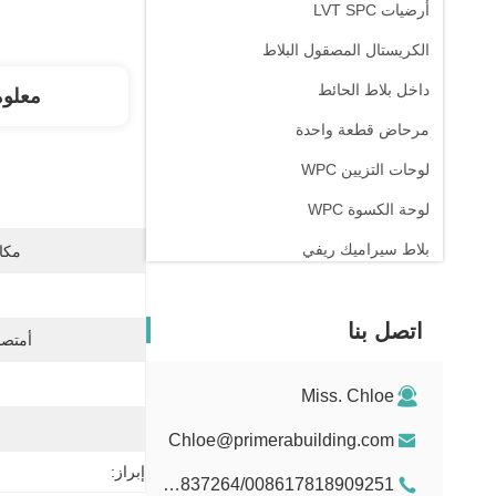
أرضيات LVT SPC
الكريستال المصقول البلاط
داخل بلاط الحائط
معلو
مرحاض قطعة واحدة
لوحات التزيين WPC
لوحة الكسوة WPC
بلاط سيراميك ريفي
مكان
اتصل بنا
أمتصا
Miss. Chloe
Chloe@primerabuilding.com
إبراز:
008615103837264/008617818909251