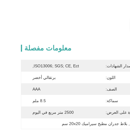
معلومات مفصلة
دار الشهادات:
ISO13006; SGS; CE, Ect,
اللون:
برتقالي أخضر
الصف:
AAA
سماكة:
8.5 ملم
ة على العرض:
2500 متر مربع في اليوم
, 
بلاط جدران مطبخ سيراميك 20x20 سم