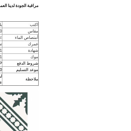
مراقبة الجودة لدينا العم
اكتب
بل
مقاس
200 
أمتصاص الماء
٪
عمرك
تس
شهادة
1
موك
1 وعاء
شروط الدفع
 / P
موعد التسليم
-30
لم
ملاحظة
عب