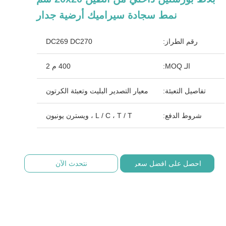
نمط سجادة سيراميك أرضية جدار
رقم الطراز:
DC269 DC270
الـ MOQ:
400 م 2
تفاصيل التعبئة:
معيار التصدير البليت وتعبئة الكرتون
شروط الدفع:
L / C ، T / T ، ويسترن يونيون
احصل على افضل سعر
نتحدث الآن