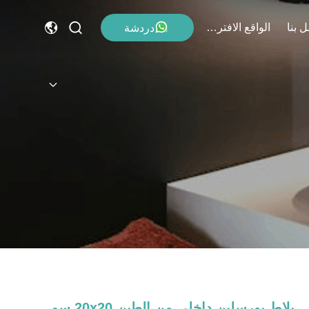
 بنا
الواقع الافتراضي
دردشة
بلاط بورسلين داخلي من الطين 20x20 سم