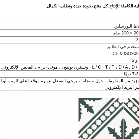
لية الكاملة للإنتاج.كل منتج بجودة جيدة ونطلب الكمال.
اط البورسلين
× 200 ملم
3
تخدم في الطابق
CE & ISO900
L / C ، T / T ، D / A ، D ، ويسترن يونيون ، موني جرام ، الفحص الإلكتروني ، إلخ
7 يومًا
زيد من المعلومات حول منتجاتنا ، يرجى التفضل بزيارة موقعنا على الويب أو الا
ر البريد الإلكتروني