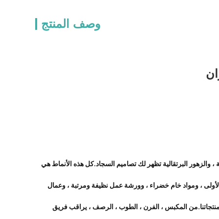
وصف المنتج
ة ، والزهور البرتقالية تظهر لك تصاميم السجاد.كل هذه الأنماط هي
اط السيراميك مقاس 20 × 20 سم.مع معدات من الدرجة الأولى ، ومواد خام خضراء ، وورشة عمل نظيفة ومرتبة ، وعمال
نتجاتنا.من المكبس ، الفرن ، الطوب ، الرصف ، يراقب فريق