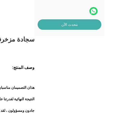
نتحدث الآن
سجادة مزخرفة 20x20 سم بلاط سيراميك للأرضيات 
وصف المنتج:
هذان التصميمان مناسبان 
جادون ومسؤولون ، لقد ف