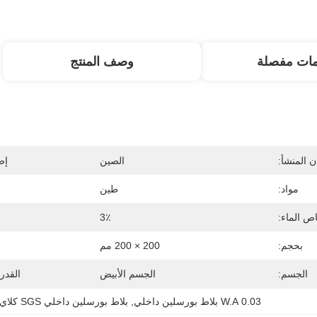
مات مفصلة
وصف المنتج
 المنشأ:
الصين
إص
مواد:
طين
ص الماء:
3٪
بحجم:
200 × 200 مم
الجسم:
الجسم الأبيض
القدر
0.03 W.A بلاط بورسلين داخلي
, 
بلاط بورسلين داخلي SGS كلاي