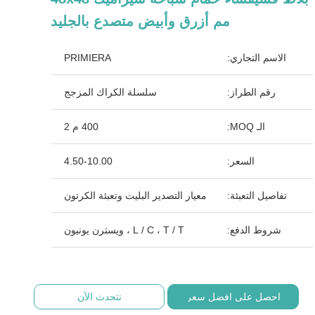
مم أزرق وأبيض متصدع بالجليد
الاسم التجاري:
PRIMIERA
رقم الطراز:
سلسلة الكراك المزجج
الـ MOQ:
400 م 2
السعر:
4.50-10.00
تفاصيل التعبئة:
معيار التصدير البليت وتعبئة الكرتون
شروط الدفع:
L / C ، T / T ، ويسترن يونيون
احصل على افضل سعر
نتحدث الآن