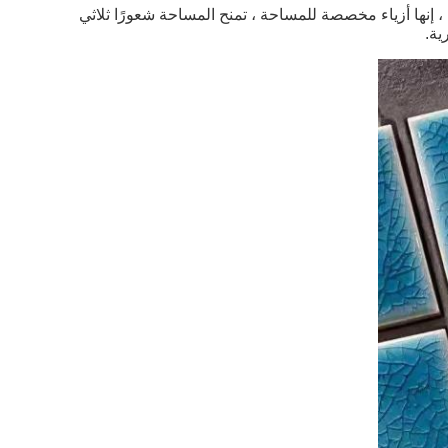
مع ألوان وتصميمات مختلفة لـ choicce ، تتمتع فسيفساء السيراميك بقوة تعبيرية فنية تمامًا ، إنها أزياء مخصصة للمساحة ، تمنح المساحة شعورًا ثلاثي 
ية.