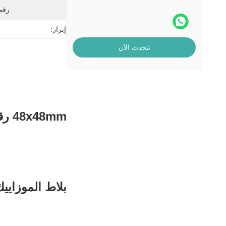
رقم
إبراز:
نتحدث الآن
48x48mm رقاقة الحجم السباحة بلاط الموزاييك الجليد متصدع
بلاط الموزايي