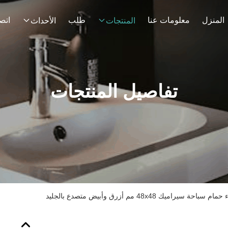
المنزل
معلومات عنا
طلب
اتصل
المنتجات
الأحداث
تفاصيل المنتجات
 سيراميك 48x48 مم أزرق وأبيض متصدع بالجليد