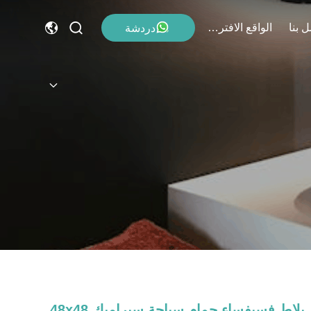
 بنا
الواقع الافتراضي
دردشة
بلاط فسيفساء حمام سباحة سيراميك 48x48