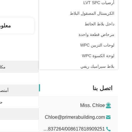
أرضيات LVT SPC
الكريستال المصقول البلاط
داخل بلاط الحائط
معلو
مرحاض قطعة واحدة
لوحات التزيين WPC
لوحة الكسوة WPC
بلاط سيراميك ريفي
مكان
اتصل بنا
أمتصا
حج
Miss. Chloe
Chloe@primerabuilding.com
008615103837264/008617818909251