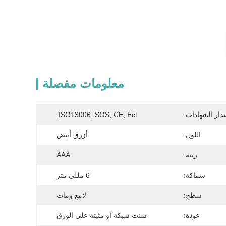
معلومات مفصلة
دار الشهادات:
ISO13006; SGS; CE, Ect,
اللون:
أزرق أبيض
رتبة:
AAA
سماكة:
6 مللي متر
سطح:
لامع ومات
عودة:
شنت شبكة أو مثبتة على الورق