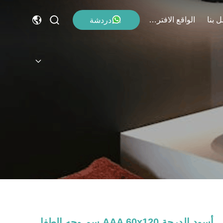
 بنا
الواقع الافتراضي
دردشة
أسود الدرجة AAA 60x120 سم وجه الطفل