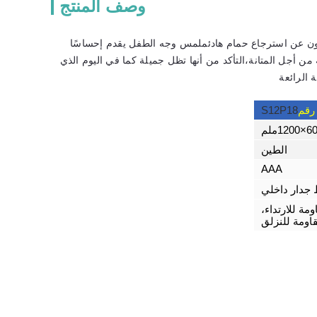
وصف المنتج
حثون عن استرجاع حمام هادئملمس وجه الطفل يقدم إحساسًا
 من أجل المتانة،التأكد من أنها تظل جميلة كما في اليوم الذي
 الرائعة
 رقم
S12P18
120ملم
الطين
AAA
 جدار داخلي
مة للارتداء،
اومة للنزلق