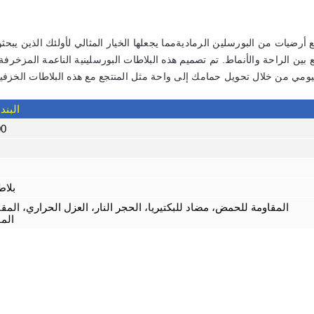
رضيات من البورسلين الرماديةمما يجعلها الخيار المثالي لأولئك الذين يب
 بين الراحة والأنماط. تم تصميم هذه البلاطات البورسلينية الناعمة المزخرفة
اليومي من خلال تحويل حمامك إلى واحة مثل المنتجع مع هذه البلاطات الخزفية
البند
600×0
بلاط
المقاومة للحمض، مضاد للبكتيريا، الحجر النار، العزل الحراري، المقاو
المق