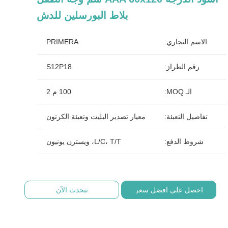
بلاط البورسلين للدش
الاسم التجاري:
PRIMERA
رقم الطراز:
S12P18
الـ MOQ:
100 م 2
تفاصيل التعبئة:
معيار تصدير البليت وتعبئة الكرتون
شروط الدفع:
L/C، T/T، ويسترن يونيون
احصل على افضل سعر
نتحدث الآن