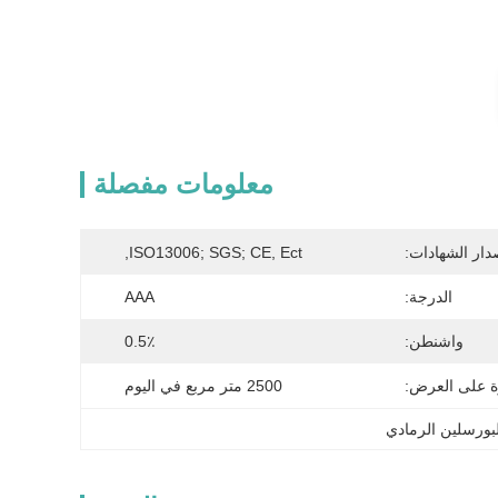
معلومات مفصلة
دار الشهادات:
ISO13006; SGS; CE, Ect,
الدرجة:
AAA
واشنطن:
0.5٪
ة على العرض:
2500 متر مربع في اليوم
لبورسلين الرمادي