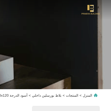
المنزل
>
المنتجات
>
بلاط بورسلين داخلي
>
أسود الدرجة AAA 60x120 سم وجه الطفل بلاط البورسلين للدش