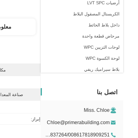
أرضيات LVT SPC
الكريستال المصقول البلاط
داخل بلاط الحائط
معلو
مرحاض قطعة واحدة
لوحات التزيين WPC
لوحة الكسوة WPC
بلاط سيراميك ريفي
مكان
اتصل بنا
صناعة المعدات
Miss. Chloe
إبراز:
Chloe@primerabuilding.com
008615103837264/008617818909251