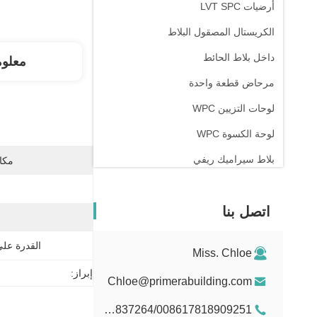
أرضيات LVT SPC
الكريستال المصقول البلاط
داخل بلاط الحائط
معلو
مرحاض قطعة واحدة
لوحات التزيين WPC
لوحة الكسوة WPC
بلاط سيراميك ريفي
مكان
اتصل بنا
القدرة عل
Miss. Chloe
إبراز:
Chloe@primerabuilding.com
008615103837264/008617818909251