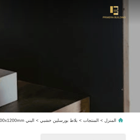
المنزل
>
المنتجات
>
بلاط بورسلين خشبي
>
البني 600x1200mm بلاز الخشب البورسلينية المقاومة للزحف الدرجة AAA