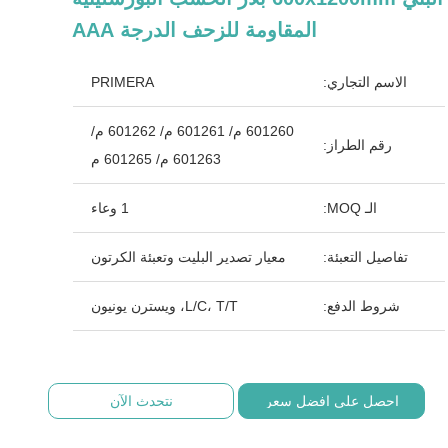
المقاومة للزحف الدرجة AAA
الاسم التجاري:
PRIMERA
601260 م/ 601261 ​​م/ 601262 م/
رقم الطراز:
601263 م/ 601265 م
الـ MOQ:
1 وعاء
تفاصيل التعبئة:
معيار تصدير البليت وتعبئة الكرتون
شروط الدفع:
L/C، T/T، ويسترن يونيون
احصل على افضل سعر
نتحدث الآن