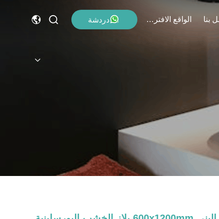
 بنا
الواقع الافتراضي
دردشة
البني 600x1200mm بلاز الخشب البورسلينية