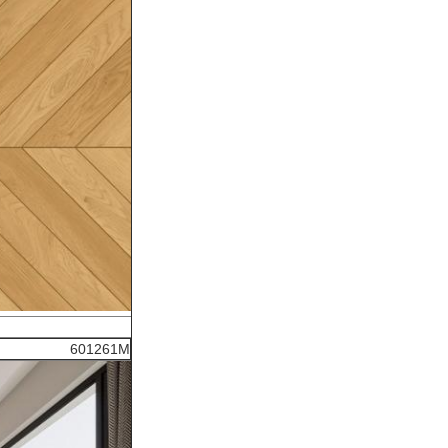
601261M