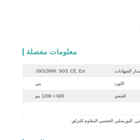
معلومات مفصلة
دار الشهادات:
ISO13006; SGS; CE, Ect,
اللون:
بني
الحجم:
600 × 1200 مم
ني
, 
البورسلين الخشبي المقاوم للنزلق