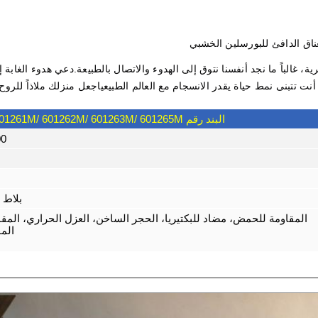
عناق الدافئ للبورسلين الخشبي
، غالباً ما نجد أنفسنا نتوق إلى الهدوء والاتصال بالطبيعة.دعي هدوء الغابة إ
نت تتبنى نمط حياة يقدر الانسجام مع العالم الطبيعياجعل منزلك ملاذاً للروح
البند رقم 601260M/ 601261M/ 601262M/ 601263M/ 601265M
600×0
بلاط 
المقاومة للحمض، مضاد للبكتيريا، الحجر الساخن، العزل الحراري، المقاو
المق