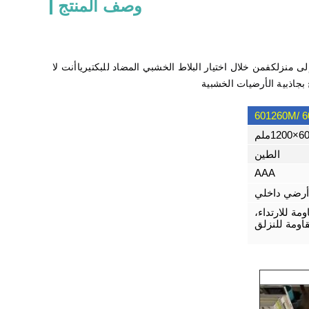
وصف المنتج
لى منزلكفمن خلال اختيار البلاط الخشبي المضاد للبكتيرياأنت لا
 بجاذبية الأرضيات الخشبية
120ملم
الطين
AAA
أرضي داخلي
مة للارتداء،
اومة للنزلق