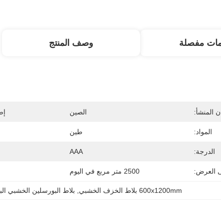
مات مفصلة
وصف المنتج
 المنشأ:
الصين
إص
المواد:
طين
الدرجة:
AAA
ى العرض:
2500 متر مربع في اليوم
600x1200mm بلاط الخزف الخشبي
, 
بلاط البورسلين الخشبي الب