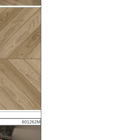
601262M